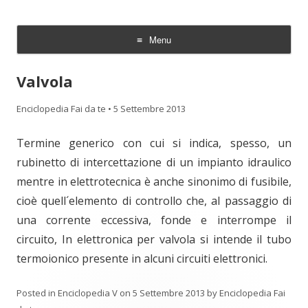
Enciclopedia Fai da te
Menu
Skip
to
Valvola
content
Enciclopedia Fai da te
•
5 Settembre 2013
Termine generico con cui si indica, spesso, un
rubinetto di intercettazione di un impianto idraulico
mentre in elettrotecnica è anche sinonimo di fusibile,
cioè quell´elemento di controllo che, al passaggio di
una corrente eccessiva, fonde e interrompe il
circuito, In elettronica per valvola si intende il tubo
termoionico presente in alcuni circuiti elettronici.
Posted in
Enciclopedia V
on
5 Settembre 2013
by
Enciclopedia Fai