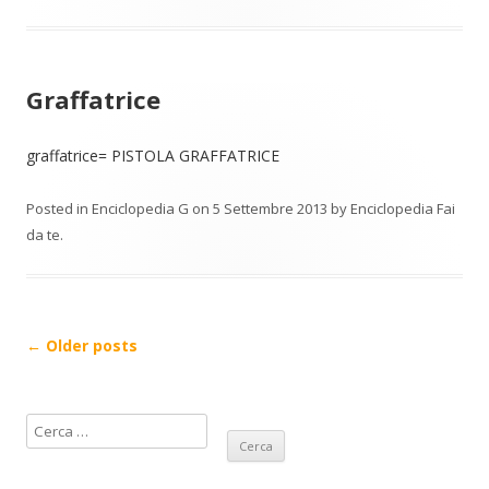
Graffatrice
graffatrice= PISTOLA GRAFFATRICE
Posted in
Enciclopedia G
on
5 Settembre 2013
by
Enciclopedia Fai
da te
.
Post
←
Older posts
navigation
R
i
c