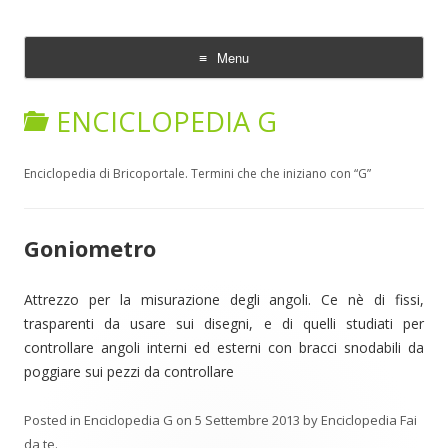
Enciclopedia Fai da te
Menu
Skip
to
ENCICLOPEDIA G
content
Enciclopedia di Bricoportale. Termini che che iniziano con “G”
Goniometro
Attrezzo per la misurazione degli angoli. Ce nè di fissi,
trasparenti da usare sui disegni, e di quelli studiati per
controllare angoli interni ed esterni con bracci snodabili da
poggiare sui pezzi da controllare
Posted in
Enciclopedia G
on
5 Settembre 2013
by
Enciclopedia Fai
da te
.