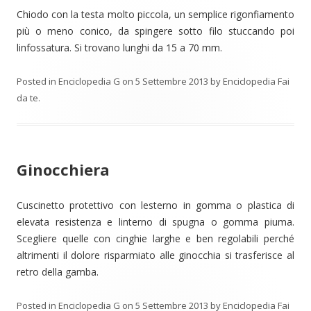
Chiodo con la testa molto piccola, un semplice rigonfiamento
più o meno conico, da spingere sotto filo stuccando poi
linfossatura. Si trovano lunghi da 15 a 70 mm.
Posted in
Enciclopedia G
on
5 Settembre 2013
by
Enciclopedia Fai
da te
.
Ginocchiera
Cuscinetto protettivo con lesterno in gomma o plastica di
elevata resistenza e linterno di spugna o gomma piuma.
Scegliere quelle con cinghie larghe e ben regolabili perché
altrimenti il dolore risparmiato alle ginocchia si trasferisce al
retro della gamba.
Posted in
Enciclopedia G
on
5 Settembre 2013
by
Enciclopedia Fai