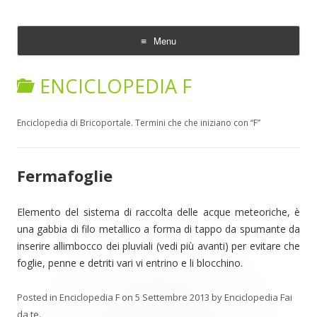
Enciclopedia Fai da te
Menu
Skip
to
ENCICLOPEDIA F
content
Enciclopedia di Bricoportale. Termini che che iniziano con “F”
Fermafoglie
Elemento del sistema di raccolta delle acque meteoriche, è
una gabbia di filo metallico a forma di tappo da spumante da
inserire allimbocco dei pluviali (vedi più avanti) per evitare che
foglie, penne e detriti vari vi entrino e li blocchino.
Posted in
Enciclopedia F
on
5 Settembre 2013
by
Enciclopedia Fai
da te
.