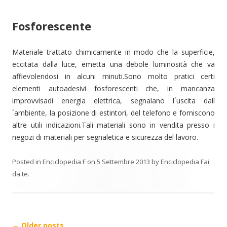
Fosforescente
Materiale trattato chimicamente in modo che la superficie,
eccitata dalla luce, emetta una debole luminosità che va
affievolendosi in alcuni minuti.Sono molto pratici certi
elementi autoadesivi fosforescenti che, in mancanza
improvvisadi energia elettrica, segnalano l´uscita dall
´ambiente, la posizione di estintori, del telefono e forniscono
altre utili indicazioni.Tali materiali sono in vendita presso i
negozi di materiali per segnaletica e sicurezza del lavoro.
Posted in
Enciclopedia F
on
5 Settembre 2013
by
Enciclopedia Fai
da te
.
Post
←
Older posts