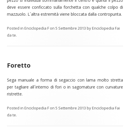
pezzo si individua sommariamente il centro e quindi il pezzo
deve essere conficcato sulla forchetta con qualche colpo di
mazzuolo. L´altra estremità viene bloccata dalla contropunta.
Posted in
Enciclopedia F
on
5 Settembre 2013
by
Enciclopedia Fai
da te
.
Foretto
Sega manuale a forma di segaccio con lama molto stretta
per tagliare all´interno di fori o in sagomature con curvature
ristrette.
Posted in
Enciclopedia F
on
5 Settembre 2013
by
Enciclopedia Fai
da te
.