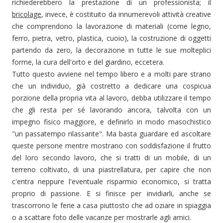
richiederebbero la prestazione di un professionista; il
bricolage
, invece, è costituito da innumerevoli attività creative
che comprendono la lavorazione di materiali (come legno,
ferro, pietra, vetro, plastica, cuoio), la costruzione di oggetti
partendo da zero, la decorazione in tutte le sue molteplici
forme, la cura dell'orto e del giardino, eccetera.
Tutto questo avviene nel tempo libero e a molti pare strano
che un individuo, già costretto a dedicare una cospicua
porzione della propria vita al lavoro, debba utilizzare il tempo
che gli resta per sé lavorando ancora, talvolta con un
impegno fisico maggiore, e definirlo in modo masochistico
"un passatempo rilassante". Ma basta guardare ed ascoltare
queste persone mentre mostrano con soddisfazione il frutto
del loro secondo lavoro, che si tratti di un mobile, di un
terreno coltivato, di una piastrellatura, per capire che non
c'entra neppure l'eventuale risparmio economico, si tratta
proprio di passione. E si finisce per invidiarli, anche se
trascorrono le ferie a casa piuttosto che ad oziare in spiaggia
o a scattare foto delle vacanze per mostrarle agli amici.