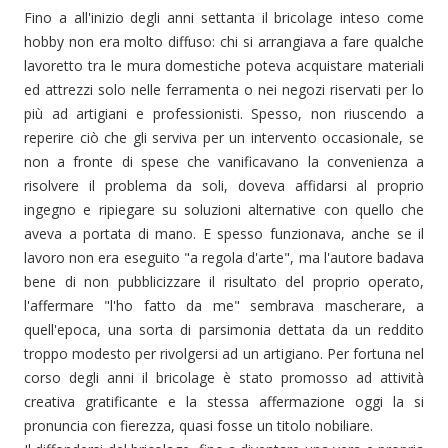
Fino a all'inizio degli anni settanta il bricolage inteso come
hobby non era molto diffuso: chi si arrangiava a fare qualche
lavoretto tra le mura domestiche poteva acquistare materiali
ed attrezzi solo nelle ferramenta o nei negozi riservati per lo
più ad artigiani e professionisti. Spesso, non riuscendo a
reperire ciò che gli serviva per un intervento occasionale, se
non a fronte di spese che vanificavano la convenienza a
risolvere il problema da soli, doveva affidarsi al proprio
ingegno e ripiegare su soluzioni alternative con quello che
aveva a portata di mano. E spesso funzionava, anche se il
lavoro non era eseguito "a regola d'arte", ma l'autore badava
bene di non pubblicizzare il risultato del proprio operato,
l'affermare "l'ho fatto da me" sembrava mascherare, a
quell'epoca, una sorta di parsimonia dettata da un reddito
troppo modesto per rivolgersi ad un artigiano. Per fortuna nel
corso degli anni il bricolage è stato promosso ad attività
creativa gratificante e la stessa affermazione oggi la si
pronuncia con fierezza, quasi fosse un titolo nobiliare.