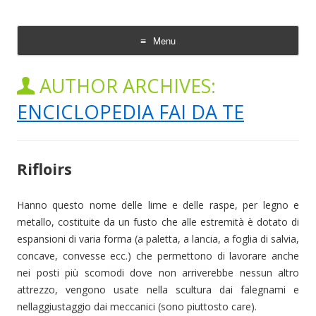
Enciclopedia Fai da te
Menu
Skip
to
AUTHOR ARCHIVES:
content
ENCICLOPEDIA FAI DA TE
Rifloirs
Hanno questo nome delle lime e delle raspe, per legno e
metallo, costituite da un fusto che alle estremità è dotato di
espansioni di varia forma (a paletta, a lancia, a foglia di salvia,
concave, convesse ecc.) che permettono di lavorare anche
nei posti più scomodi dove non arriverebbe nessun altro
attrezzo, vengono usate nella scultura dai falegnami e
nellaggiustaggio dai meccanici (sono piuttosto care).