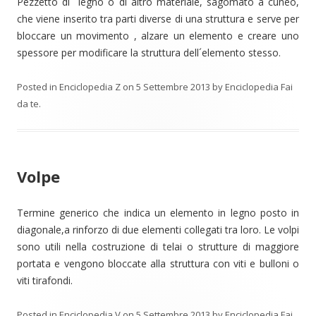
Pezzetto di legno o di altro materiale, sagomato a cuneo,
che viene inserito tra parti diverse di una struttura e serve per
bloccare un movimento , alzare un elemento e creare uno
spessore per modificare la struttura dell´elemento stesso.
Posted in
Enciclopedia Z
on
5 Settembre 2013
by
Enciclopedia Fai
da te
.
Volpe
Termine generico che indica un elemento in legno posto in
diagonale,a rinforzo di due elementi collegati tra loro. Le volpi
sono utili nella costruzione di telai o strutture di maggiore
portata e vengono bloccate alla struttura con viti e bulloni o
viti tirafondi.
Posted in
Enciclopedia V
on
5 Settembre 2013
by
Enciclopedia Fai