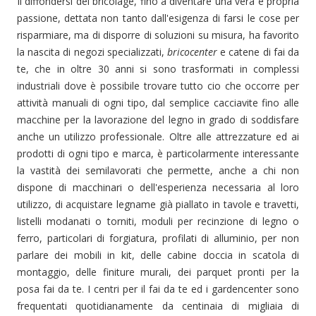
Il diffondersi del bricolage, fino a diventare una vera e propria
passione, dettata non tanto dall'esigenza di farsi le cose per
risparmiare, ma di disporre di soluzioni su misura, ha favorito
la nascita di negozi specializzati,
bricocenter
e catene di fai da
te, che in oltre 30 anni si sono trasformati in complessi
industriali dove è possibile trovare tutto cio che occorre per
attività manuali di ogni tipo, dal semplice cacciavite fino alle
macchine per la lavorazione del legno in grado di soddisfare
anche un utilizzo professionale. Oltre alle attrezzature ed ai
prodotti di ogni tipo e marca, è particolarmente interessante
la vastità dei semilavorati che permette, anche a chi non
dispone di macchinari o dell'esperienza necessaria al loro
utilizzo, di acquistare legname già piallato in tavole e travetti,
listelli modanati o torniti, moduli per recinzione di legno o
ferro, particolari di forgiatura, profilati di alluminio, per non
parlare dei mobili in kit, delle cabine doccia in scatola di
montaggio, delle finiture murali, dei parquet pronti per la
posa fai da te. I centri per il fai da te ed i gardencenter sono
frequentati quotidianamente da centinaia di migliaia di