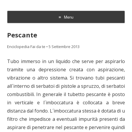
Enciclopedia Fai da te
Menu
Skip
to
Pescante
content
Enciclopedia Fai da te
•
5 Settembre 2013
Tubo immerso in un liquido che serve per aspirarlo
tramite una depressione creata con aspirazione,
vibrazione o altro sistema. Si trovano tubi pescanti
all´interno di serbatoi di pistole a spruzzo, di serbatoi
combustibili. In generale il tubetto pescante è posto
in verticale e l´imboccatura è collocata a breve
distanza dal fondo. L´imboccatura stessa è dotata di u
filtro che impedisce a eventuali impurità presenti da
aspirare di penetrare nel pescante e pervenire quindi