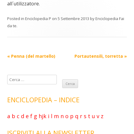
all´utilizzatore.
Posted in
Enciclopedia P
on
5 Settembre 2013
by
Enciclopedia Fai
da te
.
Post
«
Penna (del martello)
Portautensili, torretta
»
navigation
R
i
c
ENCICLOPEDIA – INDICE
e
r
c
a
b
c
d
e
f
g
hjk
i
l
m
n
o
p
q
r
s
t
u
v
z
a
p
ISCRIVITI ALLA NEWSLETTER