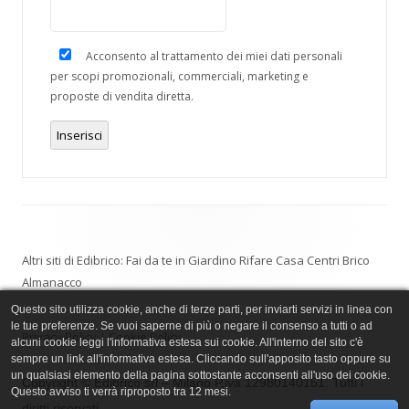
Acconsento al trattamento dei miei dati personali
per scopi promozionali, commerciali, marketing e
proposte di vendita diretta.
Inserisci
Altri siti di Edibrico:
Fai da te in Giardino
Rifare Casa
Centri Brico
Almanacco
Questo sito utilizza cookie, anche di terze parti, per inviarti servizi in linea con
le tue preferenze. Se vuoi saperne di più o negare il consenso a tutti o ad
Privacy Policy
|
Cookie Policy
alcuni cookie leggi l'informativa estesa sui cookie. All'interno del sito c'è
sempre un link all'informativa estesa. Cliccando sull'apposito tasto oppure su
un qualsiasi elemento della pagina sottostante acconsenti all'uso dei cookie.
Copyright © Edibrico srl – Milano P.iva 12980140151. Tutti i
Questo avviso ti verrà riproposto tra 12 mesi.
diritti riservati